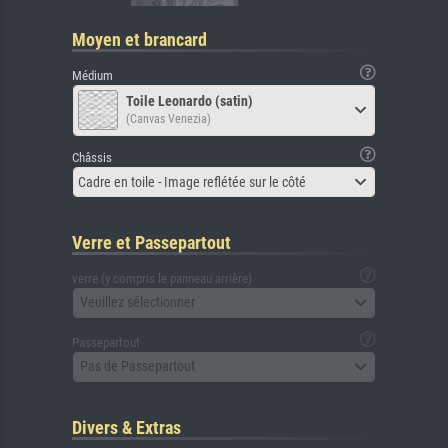
Moyen et brancard
Médium
Toile Leonardo (satin)
(Canvas Venezia)
Châssis
Cadre en toile - Image reflétée sur le côté
Verre et Passepartout
verre (y compris le panneau arrière)
Veuillez sélectionner
Passepartout
Pas de Passepartout
Divers & Extras