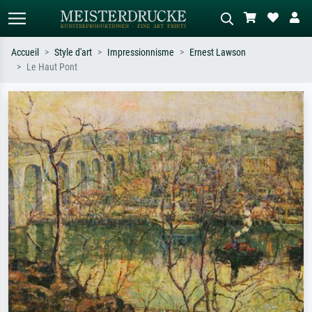
Accueil
Style d'art
Impressionnisme
Ernest Lawson
Le Haut Pont
Recherche standard
Recherche d'images IA
Recherchez par artiste, titre ou style –
Décrivez la scène – ex. prairie verte,
ex. Monet, Nuit étoilée,
abstrait avec beaucoup de rouge,
impressionnisme, vague de Hokusai,
tableau sombre, nu debout près d'un
nu.
arbre.