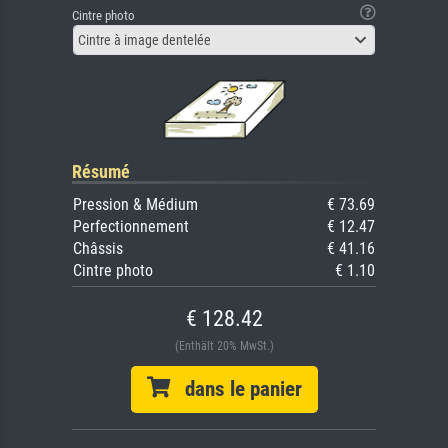
Cintre photo
Cintre à image dentelée
Résumé
Pression & Médium
€ 73.69
Perfectionnement
€ 12.47
Châssis
€ 41.16
Cintre photo
€ 1.10
€ 128.42
(Enthält 20% MwSt.)
dans le panier