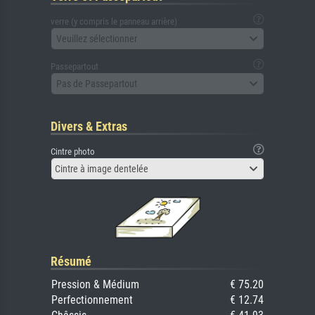
verre (y compris le panneau arrière)
Veuillez sélectionner
Passepartout
Pas de Passepartout
Divers & Extras
Cintre photo
Cintre à image dentelée
Résumé
Pression & Médium
€ 75.20
Perfectionnement
€ 12.74