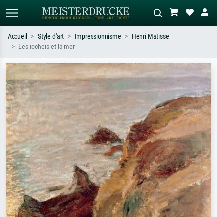
Accueil
Style d'art
Impressionnisme
Henri Matisse
Les rochers et la mer
Recherche standard
Recherche d'images IA
Recherchez par artiste, titre ou style –
Décrivez la scène – ex. prairie verte,
ex. Monet, Nuit étoilée,
abstrait avec beaucoup de rouge,
impressionnisme, vague de Hokusai,
tableau sombre, nu debout près d'un
nu.
arbre.