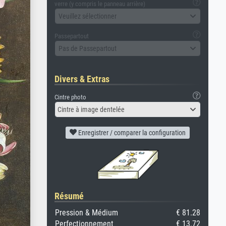
verre (y compris le panneau arrière)
Veuillez sélectionner
Passepartout
Pas de Passepartout
Divers & Extras
Cintre photo
Cintre à image dentelée
Enregistrer / comparer la configuration
Résumé
Pression & Médium
€ 81.28
Perfectionnement
€ 13.72