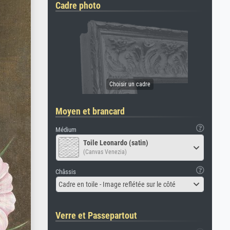
Cadre photo
Moyen et brancard
Médium
Toile Leonardo (satin)
(Canvas Venezia)
Châssis
Cadre en toile - Image reflétée sur le côté
Verre et Passepartout