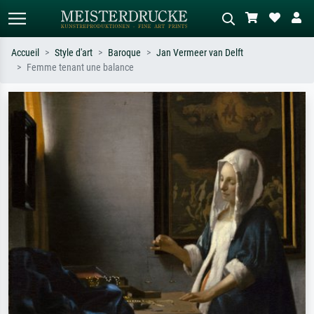
Accueil
Style d'art
Baroque
Jan Vermeer van Delft
Femme tenant une balance
Recherche standard
Recherche d'images IA
Recherchez par artiste, titre ou style –
Décrivez la scène – ex. prairie verte,
ex. Monet, Nuit étoilée,
abstrait avec beaucoup de rouge,
impressionnisme, vague de Hokusai,
tableau sombre, nu debout près d'un
nu.
arbre.