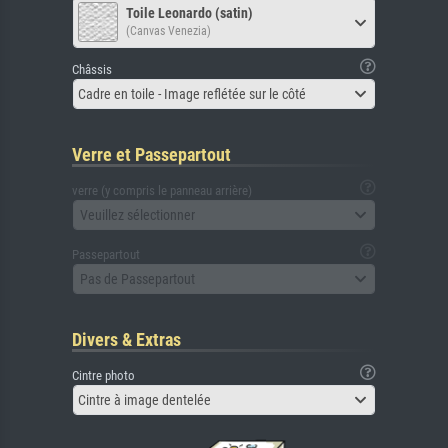
Toile Leonardo (satin)
(Canvas Venezia)
Châssis
Cadre en toile - Image reflétée sur le côté
Verre et Passepartout
verre (y compris le panneau arrière)
Veuillez sélectionner
Passepartout
Pas de Passepartout
Divers & Extras
Cintre photo
Cintre à image dentelée