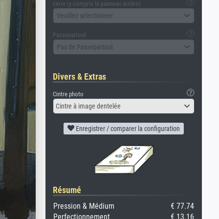
verre (y compris le panneau arrière)
Veuillez sélectionner
Passepartout
Pas de Passepartout
Divers & Extras
Cintre photo
Cintre à image dentelée
Enregistrer / comparer la configuration
Résumé
Pression & Médium
€ 77.74
Perfectionnement
€ 13.16