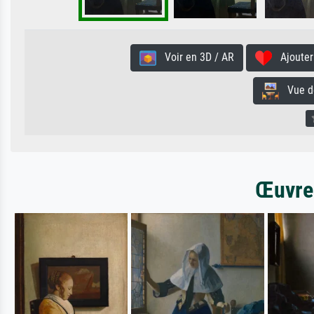
Voir en 3D / AR
Ajouter 
Vue de 
Œuvres