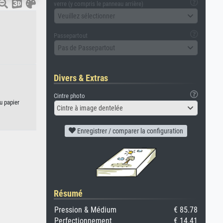
verre (y compris le panneau arrière)
Veuillez sélectionner
Passepartout
Pas de Passepartout
Divers & Extras
Cintre photo
u papier
Cintre à image dentelée
Enregistrer / comparer la configuration
Résumé
Pression & Médium
€ 85.78
Perfectionnement
€ 14.41