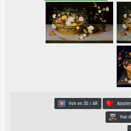
Voir en 3D / AR
Ajouter 
Vue de 