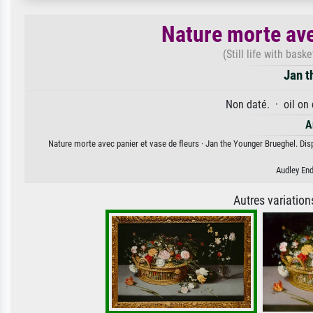
Nature morte ave
(Still life with bask
Jan t
Non daté. · oil on
A
Nature morte avec panier et vase de fleurs · Jan the Younger Brueghel. Disp
Audley En
Autres variatio