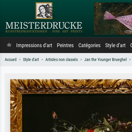
Impressions d'art
Peintres
Catégories
Style d'art
Accueil
Style d'art
Artistes non classés
Jan the Younger Brueghel