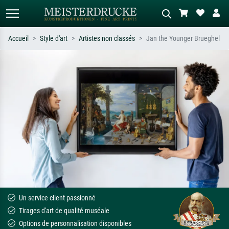
Accueil
Style d'art
Artistes non classés
Jan the Younger Brueghel
Recherche standard
Recherche d'images IA
Recherchez par artiste, titre ou style –
Décrivez la scène – ex. prairie verte,
ex. Monet, Nuit étoilée,
abstrait avec beaucoup de rouge,
impressionnisme, vague de Hokusai,
tableau sombre, nu debout près d'un
nu.
arbre.
Un service client passionné
Tirages d'art de qualité muséale
Options de personnalisation disponibles