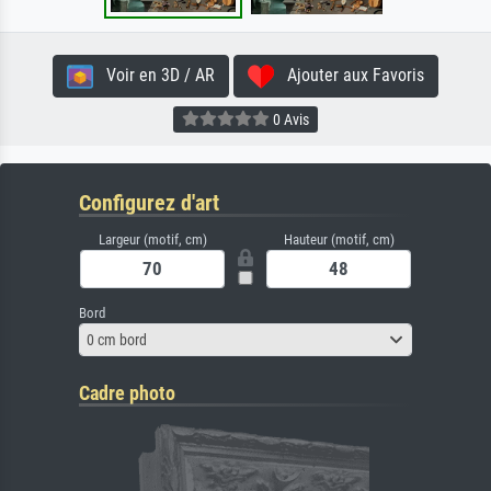
Voir en 3D / AR
Ajouter aux Favoris
0 Avis
Configurez d'art
Largeur (motif, cm)
Hauteur (motif, cm)
Bord
0 cm bord
Cadre photo