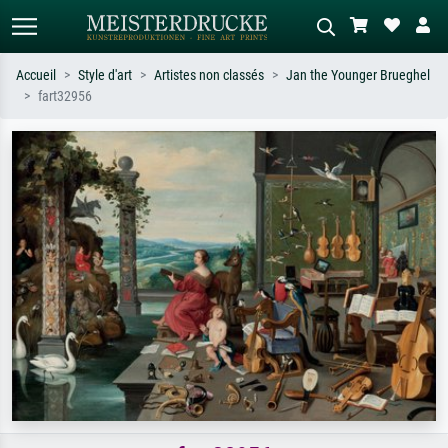
Accueil
Style d'art
Artistes non classés
Jan the Younger Brueghel
fart32956
Recherche standard
Recherche d'images IA
Recherchez par artiste, titre ou style –
Décrivez la scène – ex. prairie verte,
ex. Monet, Nuit étoilée,
abstrait avec beaucoup de rouge,
impressionnisme, vague de Hokusai,
tableau sombre, nu debout près d'un
nu.
arbre.