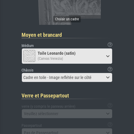
Moyen et brancard
Médium
Toile Leonardo (satin)
(Canvas Venezia)
Châssis
Cadre en toile - Image reflétée sur le côté
Verre et Passepartout
verre (y compris le panneau arrière)
Veuillez sélectionner
Passepartout
Pas de Passepartout