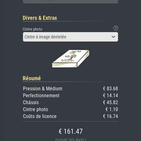
Divers & Extras
Cintre photo
Cintre à image dentelée
Résumé
Pression & Médium
€ 83.68
Perfectionnement
€ 14.14
Châssis
€ 45.82
Cintre photo
€ 1.10
Coûts de licence
€ 16.74
€ 161.47
(Enthält 20% MwSt.)