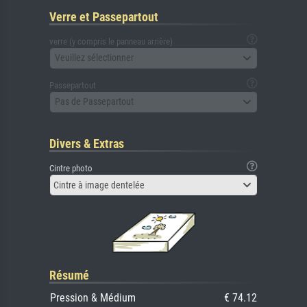
Verre et Passepartout
verre (y compris le panneau arrière)
Veuillez sélectionner
Passepartout
Pas de Passepartout
Divers & Extras
Cintre photo
Cintre à image dentelée
Résumé
Pression & Médium
€ 74.12