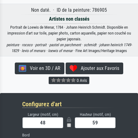
Non daté. · ID de la peinture: 786905
Artistes non classés
Portrait de Loewis de Menar, 1784 · Johann Heinrich Schmidt. Disponible en
impression d'art sur toile, papier photo, carton aquarelle, papier non couché ou
papier japonais.
peinture ·
rococo ·
portrait ·
pastel on parchment ·
schmidt ·
johann heinrich 1749-
1829 ·
levis of menars ·
loewis of menar
· Fine Art Images/Heritage Images
Voir en 3D / AR
Ajouter aux Favoris
0 Avis
Configurez d'art
Largeur (motif, cm)
Hauteur (motif, cm)
Bord