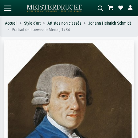
Accueil
Style d'art
Artistes non classés
Johann Heinrich Schmidt
Portrait de Loewis de Menar, 1784
Recherche standard
Recherche d'images IA
Recherchez par artiste, titre ou style –
Décrivez la scène – ex. prairie verte,
ex. Monet, Nuit étoilée,
abstrait avec beaucoup de rouge,
impressionnisme, vague de Hokusai,
tableau sombre, nu debout près d'un
nu.
arbre.