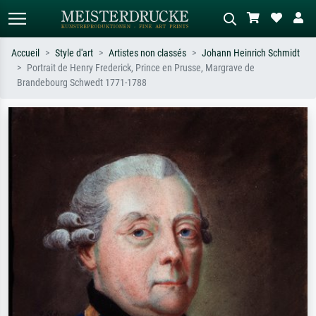
Accueil
Style d'art
Artistes non classés
Johann Heinrich Schmidt
Portrait de Henry Frederick, Prince en Prusse, Margrave de
Recherche standard
Recherche d'images IA
Brandebourg Schwedt 1771-1788
Recherchez par artiste, titre ou style –
Décrivez la scène – ex. prairie verte,
ex. Monet, Nuit étoilée,
abstrait avec beaucoup de rouge,
impressionnisme, vague de Hokusai,
tableau sombre, nu debout près d'un
nu.
arbre.