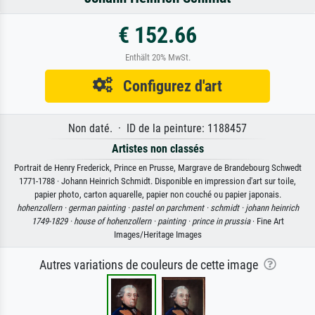
€ 152.66
Enthält 20% MwSt.
Configurez d'art
Non daté. · ID de la peinture: 1188457
Artistes non classés
Portrait de Henry Frederick, Prince en Prusse, Margrave de Brandebourg Schwedt
1771-1788 · Johann Heinrich Schmidt. Disponible en impression d'art sur toile,
papier photo, carton aquarelle, papier non couché ou papier japonais.
hohenzollern ·
german painting ·
pastel on parchment ·
schmidt ·
johann heinrich
1749-1829 ·
house of hohenzollern ·
painting ·
prince in prussia
· Fine Art
Images/Heritage Images
Autres variations de couleurs de cette image