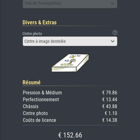
Pas de Passepartout
Divers & Extras
Cintre photo
Cintre à image dentelée
Résumé
Pression & Médium
€ 79.86
Perfectionnement
€ 13.44
Châssis
€ 43.88
Cintre photo
€ 1.10
Coûts de licence
€ 14.38
€ 152.66