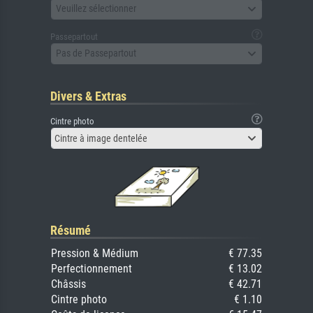
Veuillez sélectionner
Passepartout
Pas de Passepartout
Divers & Extras
Cintre photo
Cintre à image dentelée
Résumé
Pression & Médium
€ 77.35
Perfectionnement
€ 13.02
Châssis
€ 42.71
Cintre photo
€ 1.10