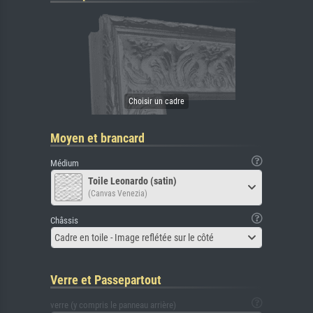
Moyen et brancard
Médium
Toile Leonardo (satin)
(Canvas Venezia)
Châssis
Cadre en toile - Image reflétée sur le côté
Verre et Passepartout
verre (y compris le panneau arrière)