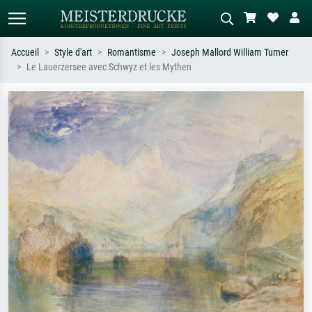
Accueil
Style d'art
Romantisme
Joseph Mallord William Turner
Le Lauerzersee avec Schwyz et les Mythen
Recherche standard
Recherche d'images IA
Recherchez par artiste, titre ou style –
Décrivez la scène – ex. prairie verte,
ex. Monet, Nuit étoilée,
abstrait avec beaucoup de rouge,
impressionnisme, vague de Hokusai,
tableau sombre, nu debout près d'un
nu.
arbre.