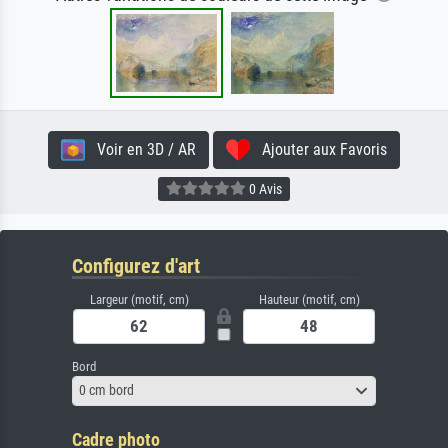
Voir en 3D / AR
Ajouter aux Favoris
0 Avis
Configurez d'art
Largeur (motif, cm)
Hauteur (motif, cm)
Bord
0 cm bord
Cadre photo