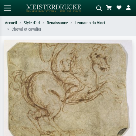
Accueil
Style d'art
Renaissance
Leonardo da Vinci
Cheval et cavalier
Recherche standard
Recherche d'images IA
Recherchez par artiste, titre ou style –
Décrivez la scène – ex. prairie verte,
ex. Monet, Nuit étoilée,
abstrait avec beaucoup de rouge,
impressionnisme, vague de Hokusai,
tableau sombre, nu debout près d'un
nu.
arbre.