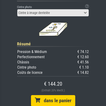
Cintre photo
Cintre à image dentelée
Résumé
Pression & Médium
€ 74.12
Perfectionnement
€ 12.60
Châssis
€ 41.56
Cintre photo
€ 1.10
Coûts de licence
€ 14.82
€ 144.20
(Enthält 20% MwSt.)
dans le panier