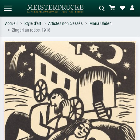
Accueil
Style d'art
Artistes non classés
Maria Uhden
Zingari au repos, 1918
Recherche standard
Recherche d'images IA
Recherchez par artiste, titre ou style –
Décrivez la scène – ex. prairie verte,
ex. Monet, Nuit étoilée,
abstrait avec beaucoup de rouge,
impressionnisme, vague de Hokusai,
tableau sombre, nu debout près d'un
nu.
arbre.