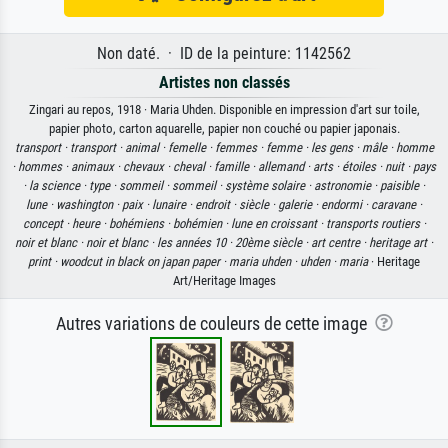
Non daté. · ID de la peinture: 1142562
Artistes non classés
Zingari au repos, 1918 · Maria Uhden. Disponible en impression d'art sur toile,
papier photo, carton aquarelle, papier non couché ou papier japonais.
transport ·
transport ·
animal ·
femelle ·
femmes ·
femme ·
les gens ·
mâle ·
homme
·
hommes ·
animaux ·
chevaux ·
cheval ·
famille ·
allemand ·
arts ·
étoiles ·
nuit ·
pays
·
la science ·
type ·
sommeil ·
sommeil ·
système solaire ·
astronomie ·
paisible ·
lune ·
washington ·
paix ·
lunaire ·
endroit ·
siècle ·
galerie ·
endormi ·
caravane ·
concept ·
heure ·
bohémiens ·
bohémien ·
lune en croissant ·
transports routiers ·
noir et blanc ·
noir et blanc ·
les années 10 ·
20ème siècle ·
art centre ·
heritage art ·
print ·
woodcut in black on japan paper ·
maria uhden ·
uhden ·
maria
· Heritage
Art/Heritage Images
Autres variations de couleurs de cette image