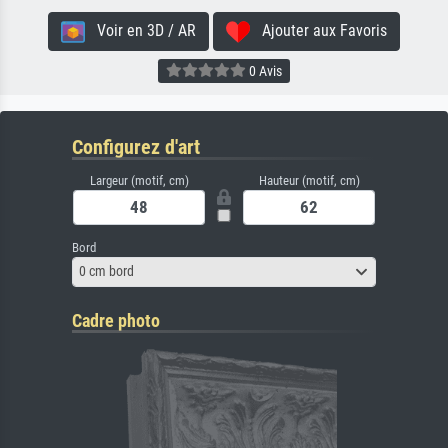
Voir en 3D / AR
Ajouter aux Favoris
0 Avis
Configurez d'art
Largeur (motif, cm)
Hauteur (motif, cm)
Bord
0 cm bord
Cadre photo