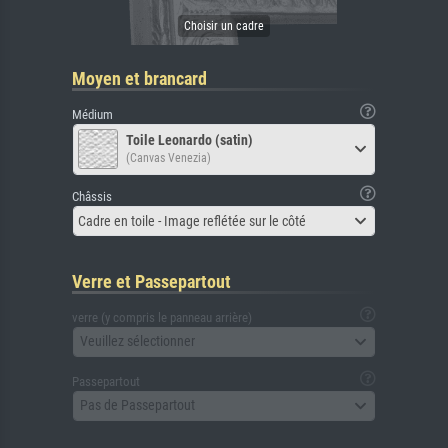
Moyen et brancard
Médium
Toile Leonardo (satin)
(Canvas Venezia)
Châssis
Cadre en toile - Image reflétée sur le côté
Verre et Passepartout
verre (y compris le panneau arrière)
Veuillez sélectionner
Passepartout
Pas de Passepartout