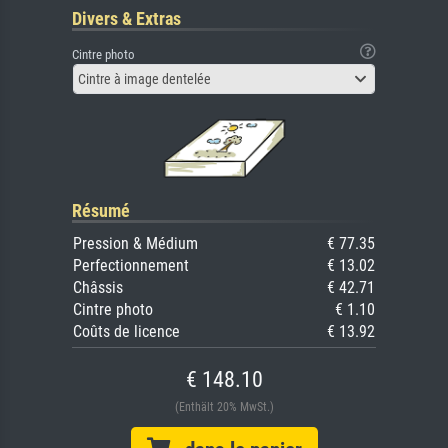
Divers & Extras
Cintre photo
Cintre à image dentelée
Résumé
Pression & Médium
€ 77.35
Perfectionnement
€ 13.02
Châssis
€ 42.71
Cintre photo
€ 1.10
Coûts de licence
€ 13.92
€ 148.10
(Enthält 20% MwSt.)