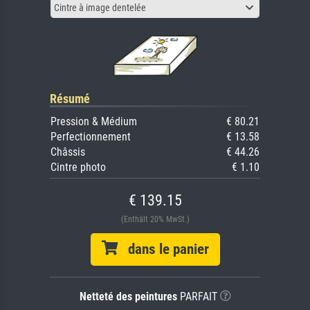
Cintre à image dentelée
Résumé
Pression & Médium
€ 80.21
Perfectionnement
€ 13.58
Châssis
€ 44.26
Cintre photo
€ 1.10
€ 139.15
(Enthält 20% MwSt.)
dans le panier
Netteté des peintures
PARFAIT