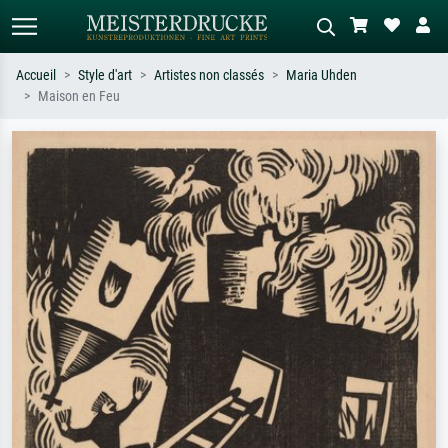
Accueil
Style d'art
Artistes non classés
Maria Uhden
Maison en Feu
Recherche standard
Recherche d'images IA
Recherchez par artiste, titre ou style –
Décrivez la scène – ex. prairie verte,
ex. Monet, Nuit étoilée,
abstrait avec beaucoup de rouge,
impressionnisme, vague de Hokusai,
tableau sombre, nu debout près d'un
nu.
arbre.