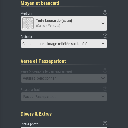
Moyen et brancard
Médium
Toile Leonardo (satin)
(Canvas Venezia)
Châssis
Cadre en toile - Image reflétée sur le côté
Verre et Passepartout
verre (y compris le panneau arrière)
Veuillez sélectionner
Passepartout
Pas de Passepartout
Divers & Extras
Cintre photo