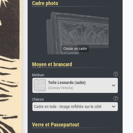
Cadre photo
Moyen et brancard
Médium
Toile Leonardo (satin)
(Canvas Venezia)
Châssis
Cadre en toile - Image reflétée sur le côté
Verre et Passepartout