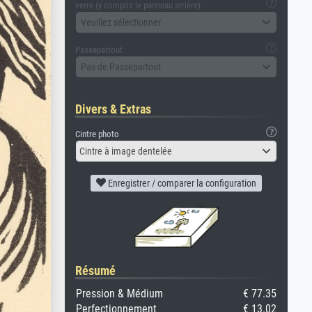
verre (y compris le panneau arrière)
Veuillez sélectionner
Passepartout
Pas de Passepartout
Divers & Extras
Cintre photo
Cintre à image dentelée
Enregistrer / comparer la configuration
Résumé
Pression & Médium
€ 77.35
Perfectionnement
€ 13.02