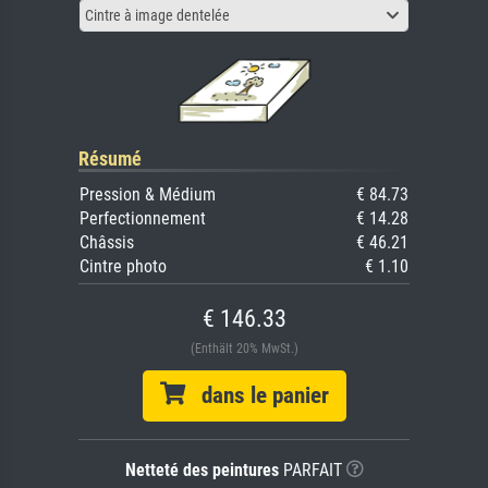
Cintre à image dentelée
Résumé
Pression & Médium
€ 84.73
Perfectionnement
€ 14.28
Châssis
€ 46.21
Cintre photo
€ 1.10
€ 146.33
(Enthält 20% MwSt.)
dans le panier
Netteté des peintures
PARFAIT