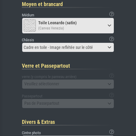
Moyen et brancard
Médium
Toile Leonardo (satin)
(Canvas Venezia)
Châssis
Cadre en toile - Image reflétée sur le côté
Verre et Passepartout
verre (y compris le panneau arrière)
Veuillez sélectionner
Passepartout
Pas de Passepartout
Divers & Extras
Cintre photo