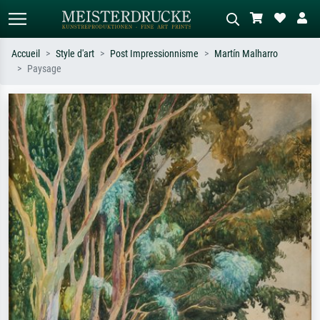
Accueil
Style d'art
Post Impressionnisme
Martín Malharro
Paysage
Recherche standard
Recherche d'images IA
Recherchez par artiste, titre ou style –
Décrivez la scène – ex. prairie verte,
ex. Monet, Nuit étoilée,
abstrait avec beaucoup de rouge,
impressionnisme, vague de Hokusai,
tableau sombre, nu debout près d'un
nu.
arbre.