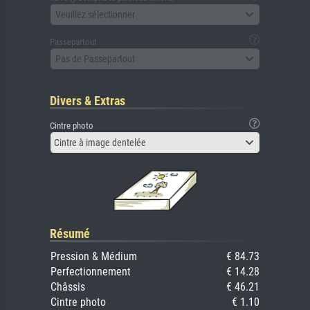
Veuillez sélectionner
Passepartout
Pas de Passepartout
Divers & Extras
Cintre photo
Cintre à image dentelée
Résumé
Pression & Médium
€ 84.73
Perfectionnement
€ 14.28
Châssis
€ 46.21
Cintre photo
€ 1.10