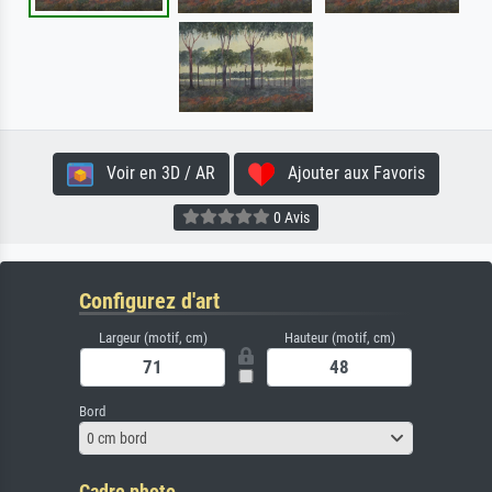
Voir en 3D / AR
Ajouter aux Favoris
0 Avis
Configurez d'art
Largeur (motif, cm)
Hauteur (motif, cm)
Bord
0 cm bord
Cadre photo