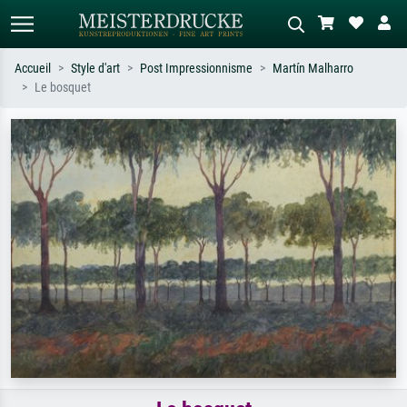
Accueil
Style d'art
Post Impressionnisme
Martín Malharro
Le bosquet
Recherche standard
Recherche d'images IA
Recherchez par artiste, titre ou style –
Décrivez la scène – ex. prairie verte,
ex. Monet, Nuit étoilée,
abstrait avec beaucoup de rouge,
impressionnisme, vague de Hokusai,
tableau sombre, nu debout près d'un
nu.
arbre.