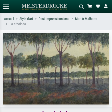
Accueil
Style d'art
Post Impressionnisme
Martín Malharro
La arboleda
Recherche standard
Recherche d'images IA
Recherchez par artiste, titre ou style –
Décrivez la scène – ex. prairie verte,
ex. Monet, Nuit étoilée,
abstrait avec beaucoup de rouge,
impressionnisme, vague de Hokusai,
tableau sombre, nu debout près d'un
nu.
arbre.