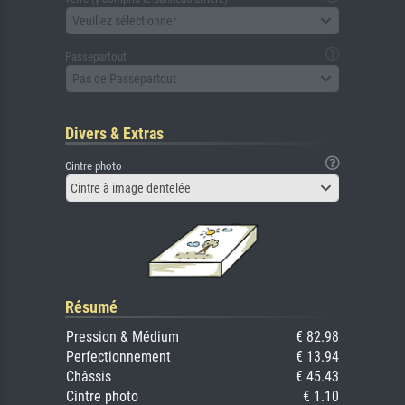
Veuillez sélectionner
Passepartout
Pas de Passepartout
Divers & Extras
Cintre photo
Cintre à image dentelée
Résumé
Pression & Médium
€ 82.98
Perfectionnement
€ 13.94
Châssis
€ 45.43
Cintre photo
€ 1.10