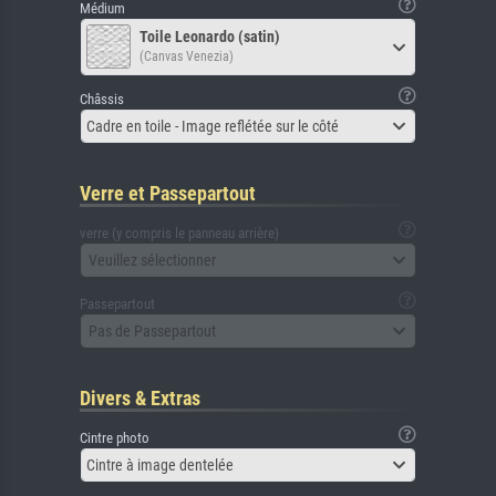
Médium
Toile Leonardo (satin)
(Canvas Venezia)
Châssis
Cadre en toile - Image reflétée sur le côté
Verre et Passepartout
verre (y compris le panneau arrière)
Veuillez sélectionner
Passepartout
Pas de Passepartout
Divers & Extras
Cintre photo
Cintre à image dentelée