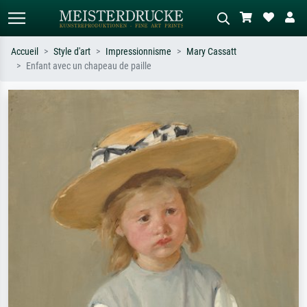
Accueil
Style d'art
Impressionnisme
Mary Cassatt
Enfant avec un chapeau de paille
Recherche standard
Recherche d'images IA
Recherchez par artiste, titre ou style –
Décrivez la scène – ex. prairie verte,
ex. Monet, Nuit étoilée,
abstrait avec beaucoup de rouge,
impressionnisme, vague de Hokusai,
tableau sombre, nu debout près d'un
nu.
arbre.