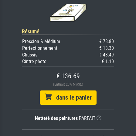
Résumé
Pression & Médium
€ 78.80
Perfectionnement
€ 13.30
Châssis
€ 43.49
Cintre photo
€ 1.10
€ 136.69
(Enthält 20% MwSt.)
dans le panier
Netteté des peintures
PARFAIT