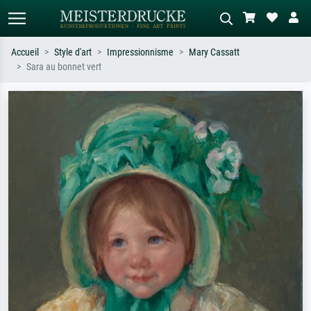
Accueil
Style d'art
Impressionnisme
Mary Cassatt
Sara au bonnet vert
Recherche standard
Recherche d'images IA
Recherchez par artiste, titre ou style –
Décrivez la scène – ex. prairie verte,
ex. Monet, Nuit étoilée,
abstrait avec beaucoup de rouge,
impressionnisme, vague de Hokusai,
tableau sombre, nu debout près d'un
nu.
arbre.