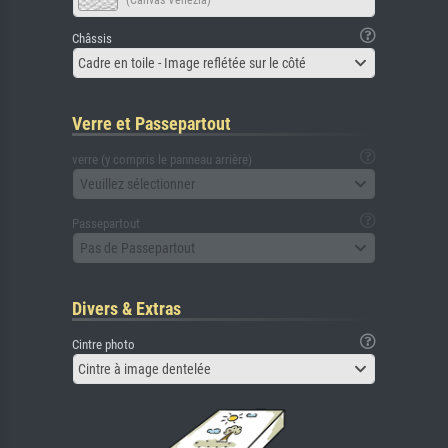
(Canvas Venezia)
Châssis
Cadre en toile - Image reflétée sur le côté
Verre et Passepartout
verre (y compris le panneau arrière)
Veuillez sélectionner
Passepartout
Pas de Passepartout
Divers & Extras
Cintre photo
Cintre à image dentelée