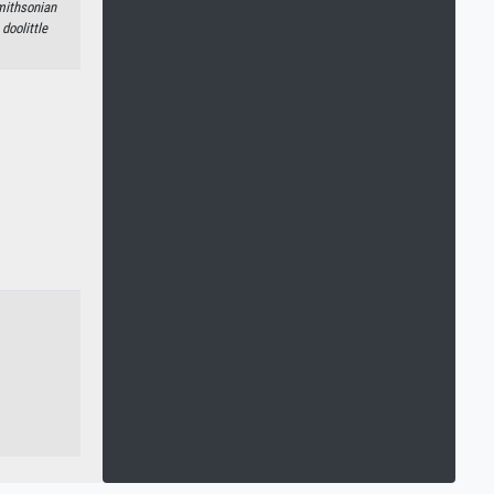
ithsonian
doolittle