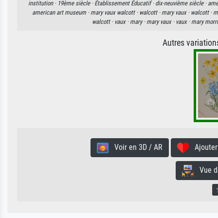
institution ·
19ème siècle ·
Établissement Éducatif ·
dix-neuvième siècle ·
amér
american art museum ·
mary vaux walcott ·
walcott ·
mary vaux ·
walcott ·
m
walcott ·
vaux ·
mary ·
mary vaux ·
vaux ·
mary morri
Autres variatio
Voir en 3D / AR
Ajouter 
Vue de 