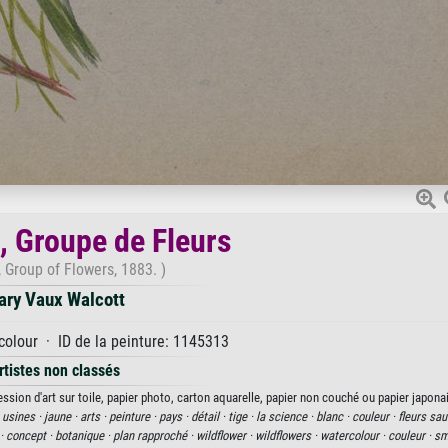
e, Groupe de Fleurs
, Group of Flowers, 1883. )
ary Vaux Walcott
colour · ID de la peinture: 1145313
rtistes non classés
ssion d'art sur toile, papier photo, carton aquarelle, papier non couché ou papier japonai
·
usines ·
jaune ·
arts ·
peinture ·
pays ·
détail ·
tige ·
la science ·
blanc ·
couleur ·
fleurs sa
 ·
concept ·
botanique ·
plan rapproché ·
wildflower ·
wildflowers ·
watercolour ·
couleur ·
sm