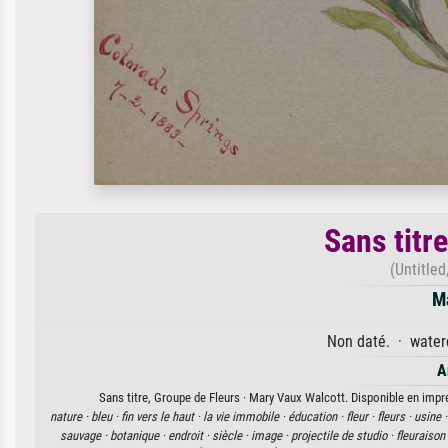
Sans titr
(Untitled
M
Non daté. · water
A
Sans titre, Groupe de Fleurs · Mary Vaux Walcott. Disponible en impre
nature ·
bleu ·
fin vers le haut ·
la vie immobile ·
éducation ·
fleur ·
fleurs ·
usine 
sauvage ·
botanique ·
endroit ·
siècle ·
image ·
projectile de studio ·
fleuraison