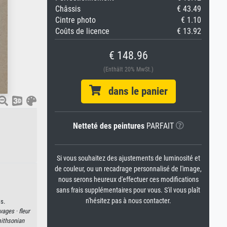
Châssis
€ 43.49
Cintre photo
€ 1.10
Coûts de licence
€ 13.92
€ 148.96
(Enthält 20% MwSt.)
dans le panier
Netteté des peintures
PARFAIT
Si vous souhaitez des ajustements de luminosité et
de couleur, ou un recadrage personnalisé de l'image,
nous serons heureux d'effectuer ces modifications
sans frais supplémentaires pour vous. S'il vous plaît
n'hésitez pas à nous contacter.
s.
uvages ·
fleur
ithsonian