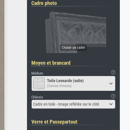
Cadre photo
Moyen et brancard
Médium
Toile Leonardo (satin)
(Canvas Venezia)
Châssis
Cadre en toile - Image reflétée sur le côté
Verre et Passepartout