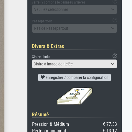
verre (y compris le panneau arrière)
Veuillez sélectionner
Passepartout
Pas de Passepartout
Divers & Extras
Cintre photo
Cintre à image dentelée
Enregistrer / comparer la configuration
Résumé
Pression & Médium
€ 77.33
Perfectionnement
€ 13.12