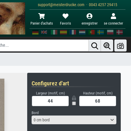
support@meisterdrucke.com · 0043 4257 29415
Panier d'achats
Favoris
enregistrer
se connecter
Configurez d'art
Largeur (motif, cm)
Hauteur (motif, cm)
Bord
0 cm bord