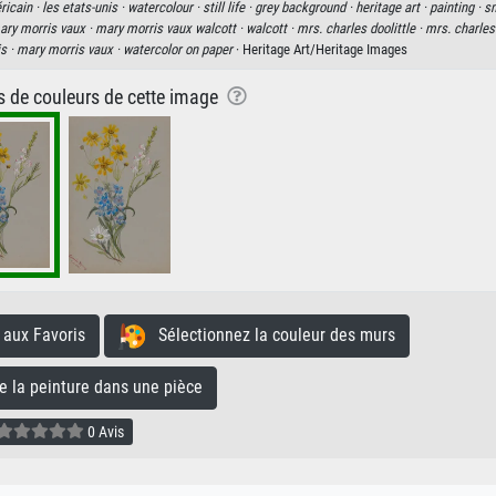
icain ·
les etats-unis ·
watercolour ·
still life ·
grey background ·
heritage art ·
painting ·
sm
ary morris vaux ·
mary morris vaux walcott ·
walcott ·
mrs. charles doolittle ·
mrs. charles 
s ·
mary morris vaux ·
watercolor on paper
· Heritage Art/Heritage Images
ns de couleurs de cette image
aux Favoris
Sélectionnez la couleur des murs
la peinture dans une pièce
0 Avis