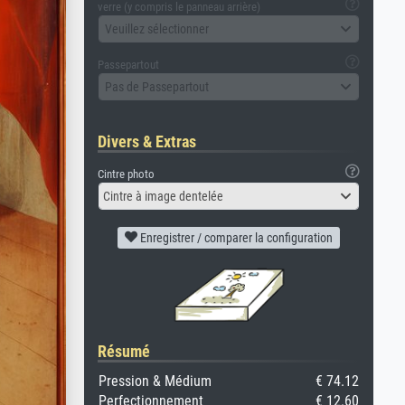
verre (y compris le panneau arrière)
Veuillez sélectionner
Passepartout
Pas de Passepartout
Divers & Extras
Cintre photo
Cintre à image dentelée
Enregistrer / comparer la configuration
Résumé
Pression & Médium
€ 74.12
Perfectionnement
€ 12.60