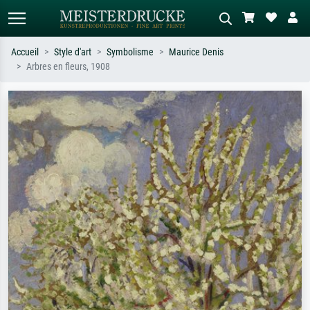
Accueil
Style d'art
Symbolisme
Maurice Denis
Arbres en fleurs, 1908
Recherche standard
Recherche d'images IA
Recherchez par artiste, titre ou style –
Décrivez la scène – ex. prairie verte,
ex. Monet, Nuit étoilée,
abstrait avec beaucoup de rouge,
impressionnisme, vague de Hokusai,
tableau sombre, nu debout près d'un
nu.
arbre.