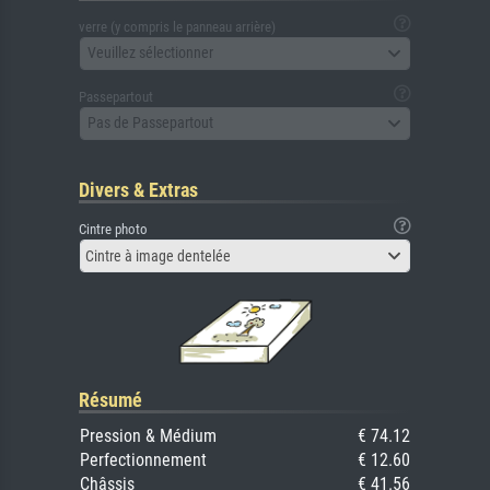
verre (y compris le panneau arrière)
Veuillez sélectionner
Passepartout
Pas de Passepartout
Divers & Extras
Cintre photo
Cintre à image dentelée
Résumé
Pression & Médium
€ 74.12
Perfectionnement
€ 12.60
Châssis
€ 41.56