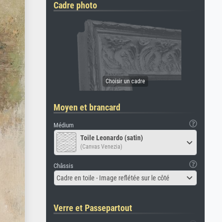
Cadre photo
Moyen et brancard
Médium
Toile Leonardo (satin)
(Canvas Venezia)
Châssis
Cadre en toile - Image reflétée sur le côté
Verre et Passepartout