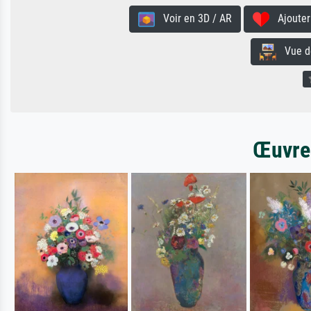
Voir en 3D / AR
Ajouter 
Vue de 
Œuvres