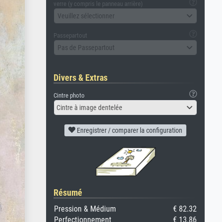
verre (y compris le panneau arrière)
Veuillez sélectionner
Passepartout
Pas de Passepartout
Divers & Extras
Cintre photo
Cintre à image dentelée
Enregistrer / comparer la configuration
Résumé
Pression & Médium
€ 82.32
Perfectionnement
€ 13.86