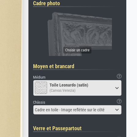
Cadre photo
Moyen et brancard
Médium
Toile Leonardo (satin)
(Canvas Venezia)
Châssis
Cadre en toile - Image reflétée sur le côté
Verre et Passepartout