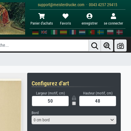
support@meisterdrucke.com · 0043 4257 29415
Panier d'achats
Favoris
enregistrer
se connecter
Configurez d'art
Largeur (motif, cm)
Hauteur (motif, cm)
Bord
0 cm bord