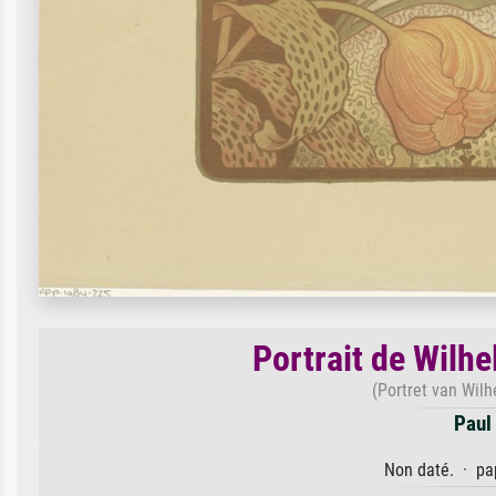
Portrait de Wilh
(Portret van Wil
Paul
Non daté. · pap