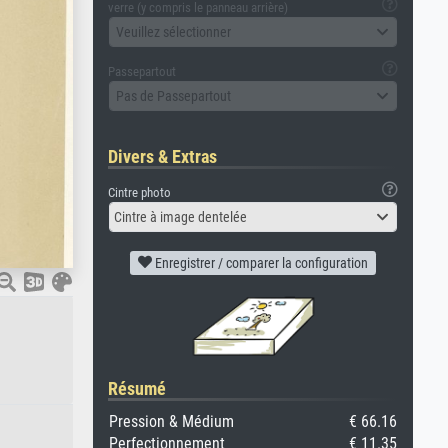
verre (y compris le panneau arrière)
Veuillez sélectionner
Passepartout
Pas de Passepartout
Divers & Extras
Cintre photo
Cintre à image dentelée
Enregistrer / comparer la configuration
Résumé
Pression & Médium
€ 66.16
Perfectionnement
€ 11.35