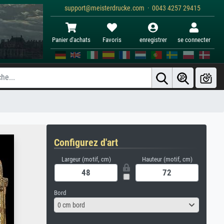
support@meisterdrucke.com · 0043 4257 29415
Panier d'achats
Favoris
enregistrer
se connecter
Configurez d'art
Largeur (motif, cm)
Hauteur (motif, cm)
Bord
0 cm bord