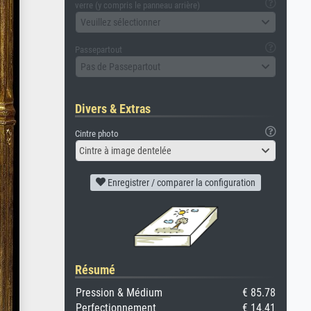
verre (y compris le panneau arrière)
Veuillez sélectionner
Passepartout
Pas de Passepartout
Divers & Extras
Cintre photo
Cintre à image dentelée
Enregistrer / comparer la configuration
Résumé
Pression & Médium
€ 85.78
Perfectionnement
€ 14.41