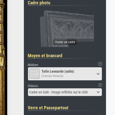
Cadre photo
Moyen et brancard
Médium
Toile Leonardo (satin)
(Canvas Venezia)
Châssis
Cadre en toile - Image reflétée sur le côté
Verre et Passepartout