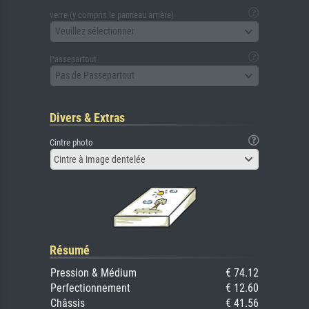
verre (y compris le panneau arrière)
Veuillez sélectionner
Passepartout
Pas de Passepartout
Divers & Extras
Cintre photo
Cintre à image dentelée
Résumé
Pression & Médium
€ 74.12
Perfectionnement
€ 12.60
Châssis
€ 41.56