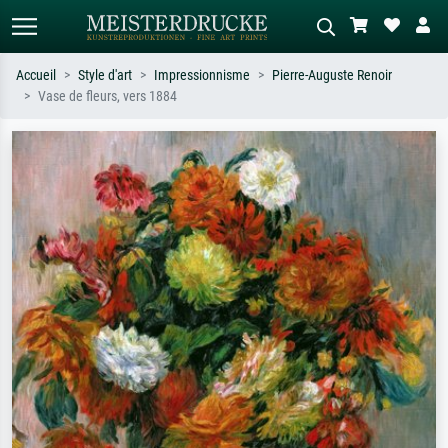
Accueil
Style d'art
Impressionnisme
Pierre-Auguste Renoir
Vase de fleurs, vers 1884
Recherche standard
Recherche d'images IA
Recherchez par artiste, titre ou style –
Décrivez la scène – ex. prairie verte,
ex. Monet, Nuit étoilée,
abstrait avec beaucoup de rouge,
impressionnisme, vague de Hokusai,
tableau sombre, nu debout près d'un
nu.
arbre.