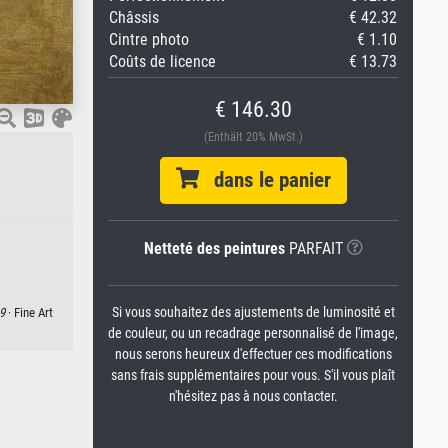
Châssis
€ 42.32
Cintre photo
€ 1.10
Coûts de licence
€ 13.73
€ 146.30
(Enthält 20% MwSt.)
dans le panier
Netteté des peintures
PARFAIT
Si vous souhaitez des ajustements de luminosité et
9
· Fine Art
de couleur, ou un recadrage personnalisé de l'image,
nous serons heureux d'effectuer ces modifications
sans frais supplémentaires pour vous. S'il vous plaît
n'hésitez pas à nous contacter.