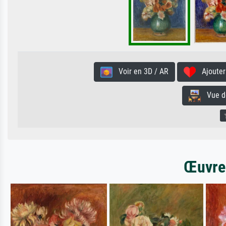
Voir en 3D / AR
Ajouter 
Vue de 
Œuvres