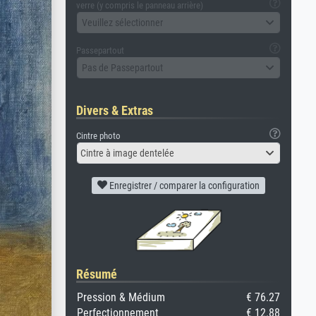
verre (y compris le panneau arrière)
Veuillez sélectionner
Passepartout
Pas de Passepartout
Divers & Extras
Cintre photo
Cintre à image dentelée
Enregistrer / comparer la configuration
Résumé
Pression & Médium
€ 76.27
Perfectionnement
€ 12.88