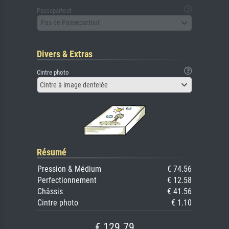
Passepartout
Pas de Passepartout
Divers & Extras
Cintre photo
Cintre à image dentelée
Résumé
Pression & Médium
€ 74.56
Perfectionnement
€ 12.58
Châssis
€ 41.56
Cintre photo
€ 1.10
€ 129.79