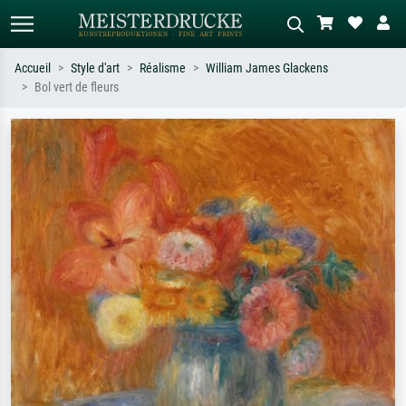
Accueil
Style d'art
Réalisme
William James Glackens
Bol vert de fleurs
Recherche standard
Recherche d'images IA
Recherchez par artiste, titre ou style –
Décrivez la scène – ex. prairie verte,
ex. Monet, Nuit étoilée,
abstrait avec beaucoup de rouge,
impressionnisme, vague de Hokusai,
tableau sombre, nu debout près d'un
nu.
arbre.