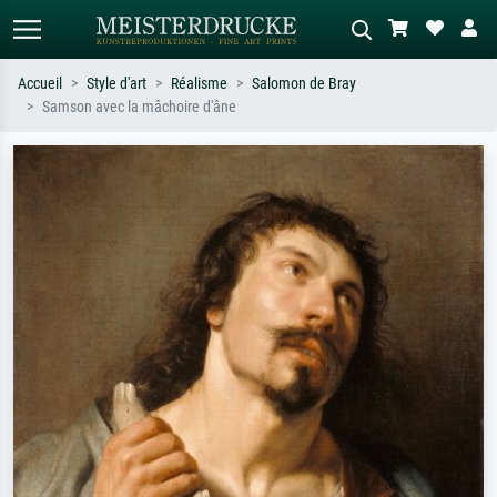
Accueil
Style d'art
Réalisme
Salomon de Bray
Samson avec la mâchoire d'âne
Recherche standard
Recherche d'images IA
Recherchez par artiste, titre ou style –
Décrivez la scène – ex. prairie verte,
ex. Monet, Nuit étoilée,
abstrait avec beaucoup de rouge,
impressionnisme, vague de Hokusai,
tableau sombre, nu debout près d'un
nu.
arbre.