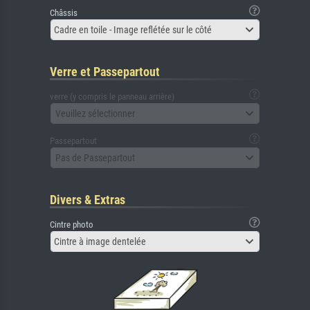
Châssis
Cadre en toile - Image reflétée sur le côté
Verre et Passepartout
verre (y compris le panneau arrière)
Veuillez sélectionner
Passepartout
Pas de Passepartout
Divers & Extras
Cintre photo
Cintre à image dentelée