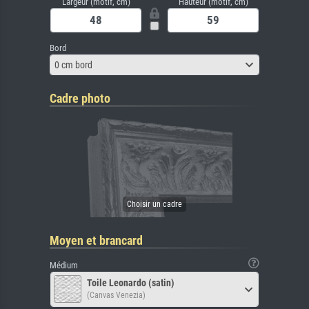
Largeur (motif, cm)
Hauteur (motif, cm)
Bord
0 cm bord
Cadre photo
Moyen et brancard
Médium
Toile Leonardo (satin)
(Canvas Venezia)