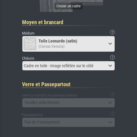
Moyen et brancard
Médium
Toile Leonardo (satin)
(Canvas Venezia)
Châssis
Cadre en toile - Image reflétée sur le côté
Verre et Passepartout
verre (y compris le panneau arrière)
Veuillez sélectionner
Passepartout
Pas de Passepartout