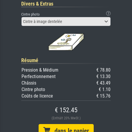
Divers & Extras
Cintre photo
Cintre à image dentelée
Résumé
Pression & Médium
€ 78.80
Perfectionnement
€ 13.30
Châssis
€ 43.49
Cintre photo
€ 1.10
Coûts de licence
€ 15.76
€ 152.45
(Enthält 20% MwSt.)
dans le panier