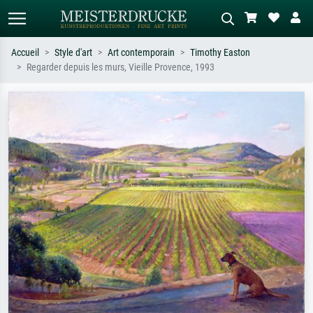
Accueil
Style d'art
Art contemporain
Timothy Easton
Regarder depuis les murs, Vieille Provence, 1993
Recherche standard
Recherche d'images IA
Recherchez par artiste, titre ou style –
Décrivez la scène – ex. prairie verte,
ex. Monet, Nuit étoilée,
abstrait avec beaucoup de rouge,
impressionnisme, vague de Hokusai,
tableau sombre, nu debout près d'un
nu.
arbre.