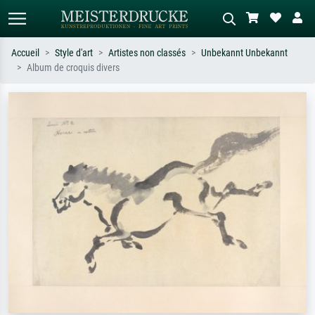
Accueil
Style d'art
Artistes non classés
Unbekannt Unbekannt
Album de croquis divers
Recherche standard
Recherche d'images IA
Recherchez par artiste, titre ou style –
Décrivez la scène – ex. prairie verte,
ex. Monet, Nuit étoilée,
abstrait avec beaucoup de rouge,
impressionnisme, vague de Hokusai,
tableau sombre, nu debout près d'un
nu.
arbre.