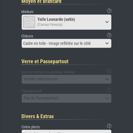
Moyen et brancard
Médium
Toile Leonardo (satin)
(Canvas Venezia)
Châssis
Cadre en toile - Image reflétée sur le côté
Verre et Passepartout
verre (y compris le panneau arrière)
Veuillez sélectionner
Passepartout
Pas de Passepartout
Divers & Extras
Cintre photo