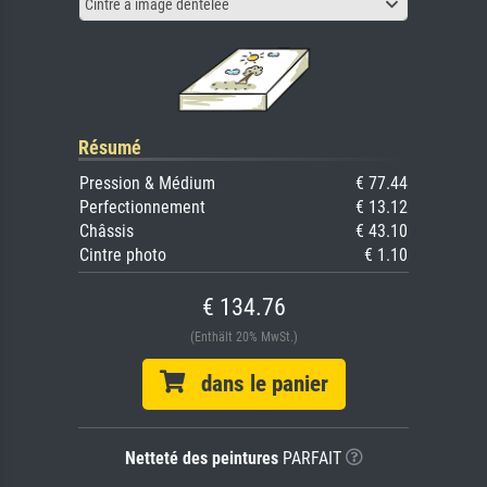
Cintre à image dentelée
Résumé
Pression & Médium
€ 77.44
Perfectionnement
€ 13.12
Châssis
€ 43.10
Cintre photo
€ 1.10
€ 134.76
(Enthält 20% MwSt.)
dans le panier
Netteté des peintures
PARFAIT