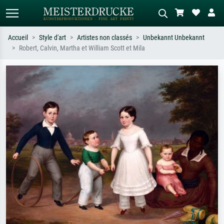
Accueil
Style d'art
Artistes non classés
Unbekannt Unbekannt
Robert, Calvin, Martha et William Scott et Mila
Recherche standard
Recherche d'images IA
Recherchez par artiste, titre ou style –
Décrivez la scène – ex. prairie verte,
ex. Monet, Nuit étoilée,
abstrait avec beaucoup de rouge,
impressionnisme, vague de Hokusai,
tableau sombre, nu debout près d'un
nu.
arbre.