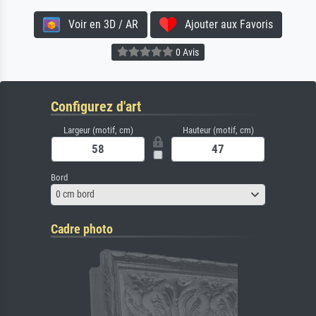
Voir en 3D / AR
Ajouter aux Favoris
0 Avis
Configurez d'art
Largeur (motif, cm)
Hauteur (motif, cm)
Bord
0 cm bord
Cadre photo