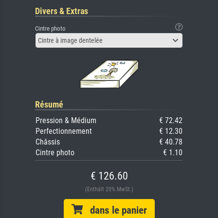
Divers & Extras
Cintre photo
Cintre à image dentelée
Résumé
Pression & Médium
€ 72.42
Perfectionnement
€ 12.30
Châssis
€ 40.78
Cintre photo
€ 1.10
€ 126.60
(Enthält 20% MwSt.)
dans le panier