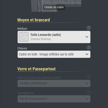
Moyen et brancard
Médium
Toile Leonardo (satin)
(Canvas Venezia)
Châssis
Cadre en toile - Image reflétée sur le côté
Verre et Passepartout
verre (y compris le panneau arrière)
Veuillez sélectionner
Passepartout
Pas de Passepartout