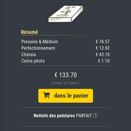
Résumé
Pression & Médium
€ 76.57
Perfectionnement
€ 12.92
Châssis
€ 43.10
Cintre photo
€ 1.10
€ 133.70
(Enthält 20% MwSt.)
dans le panier
Netteté des peintures
PARFAIT