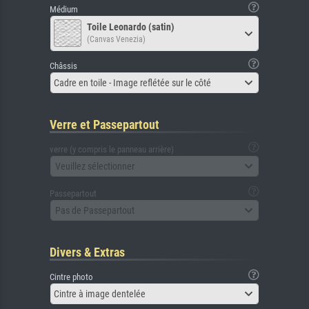
Médium
Toile Leonardo (satin)
(Canvas Venezia)
Châssis
Cadre en toile - Image reflétée sur le côté
Verre et Passepartout
verre (y compris le panneau arrière)
Veuillez sélectionner
Passepartout
Pas de Passepartout
Divers & Extras
Cintre photo
Cintre à image dentelée