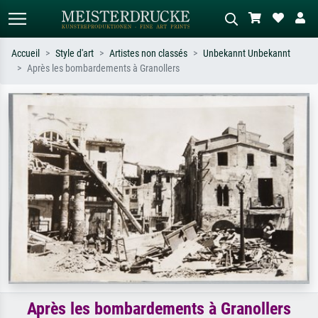
Accueil
Style d'art
Artistes non classés
Unbekannt Unbekannt
Après les bombardements à Granollers
Recherche standard
Recherche d'images IA
Recherchez par artiste, titre ou style –
Décrivez la scène – ex. prairie verte,
ex. Monet, Nuit étoilée,
abstrait avec beaucoup de rouge,
impressionnisme, vague de Hokusai,
tableau sombre, nu debout près d'un
nu.
arbre.
Après les bombardements à Granollers