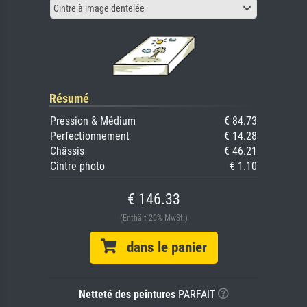
Cintre à image dentelée
Résumé
Pression & Médium
€ 84.73
Perfectionnement
€ 14.28
Châssis
€ 46.21
Cintre photo
€ 1.10
€ 146.33
(Enthält 20% MwSt.)
dans le panier
Netteté des peintures
PARFAIT