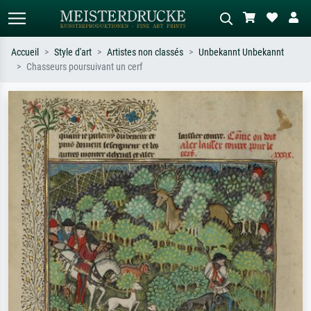
Accueil
Style d'art
Artistes non classés
Unbekannt Unbekannt
Chasseurs poursuivant un cerf
Recherche standard
Recherche d'images IA
Recherchez par artiste, titre ou style –
Décrivez la scène – ex. prairie verte,
ex. Monet, Nuit étoilée,
abstrait avec beaucoup de rouge,
impressionnisme, vague de Hokusai,
tableau sombre, nu debout près d'un
nu.
arbre.