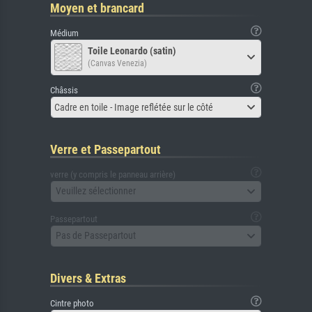
Moyen et brancard
Médium
Toile Leonardo (satin)
(Canvas Venezia)
Châssis
Cadre en toile - Image reflétée sur le côté
Verre et Passepartout
verre (y compris le panneau arrière)
Veuillez sélectionner
Passepartout
Pas de Passepartout
Divers & Extras
Cintre photo