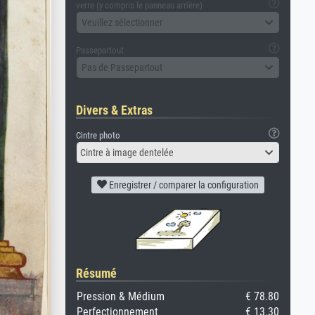
verre (y compris le panneau arrière)
Veuillez sélectionner
Passepartout
Pas de Passepartout
Divers & Extras
Cintre photo
Cintre à image dentelée
Enregistrer / comparer la configuration
Résumé
Pression & Médium
€ 78.80
Perfectionnement
€ 13.30