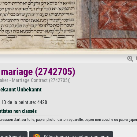
 mariage (2742705)
aker - Marriage Contract (2742705))
ekannt Unbekannt
 ID de la peinture: 4428
rtistes non classés
ession d'art sur toile, papier photo, carton aquarelle, papier non couché ou papier japo
aux Favoris
Sélectionnez la couleur des murs