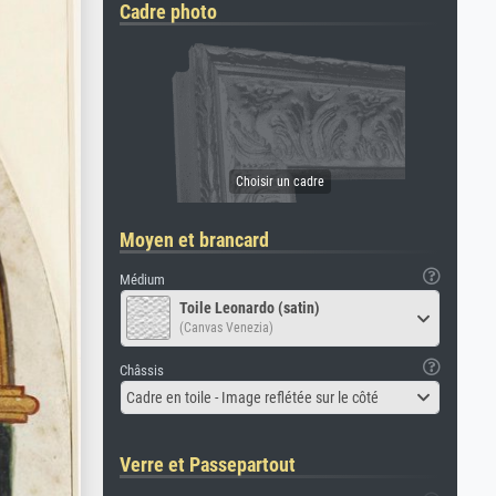
Cadre photo
Moyen et brancard
Médium
Toile Leonardo (satin)
(Canvas Venezia)
Châssis
Cadre en toile - Image reflétée sur le côté
Verre et Passepartout