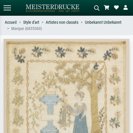
Accueil
Style d'art
Artistes non classés
Unbekannt Unbekannt
Marque (6835360)
Recherche standard
Recherche d'images IA
Recherchez par artiste, titre ou style –
Décrivez la scène – ex. prairie verte,
ex. Monet, Nuit étoilée,
abstrait avec beaucoup de rouge,
impressionnisme, vague de Hokusai,
tableau sombre, nu debout près d'un
nu.
arbre.