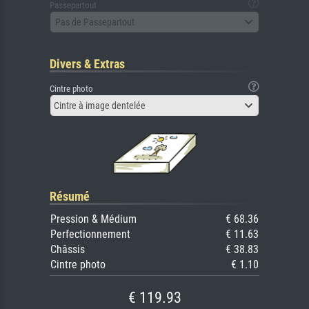
Passepartout
Pas de Passepartout
Divers & Extras
Cintre photo
Cintre à image dentelée
Résumé
Pression & Médium
€ 68.36
Perfectionnement
€ 11.63
Châssis
€ 38.83
Cintre photo
€ 1.10
€ 119.93