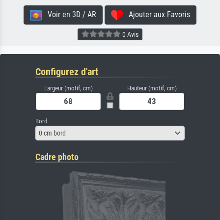
Voir en 3D / AR
Ajouter aux Favoris
0 Avis
Configurez d'art
Largeur (motif, cm)
Hauteur (motif, cm)
Bord
0 cm bord
Cadre photo