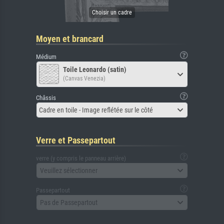
Moyen et brancard
Médium
Toile Leonardo (satin)
(Canvas Venezia)
Châssis
Cadre en toile - Image reflétée sur le côté
Verre et Passepartout
verre (y compris le panneau arrière)
Veuillez sélectionner
Passepartout
Pas de Passepartout