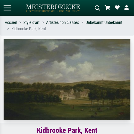
Accueil
Style d'art
Artistes non classés
Unbekannt Unbekannt
Kidbrooke Park, Kent
Recherche standard
Recherche d'images IA
Recherchez par artiste, titre ou style –
Décrivez la scène – ex. prairie verte,
ex. Monet, Nuit étoilée,
abstrait avec beaucoup de rouge,
impressionnisme, vague de Hokusai,
tableau sombre, nu debout près d'un
nu.
arbre.
Kidbrooke Park, Kent