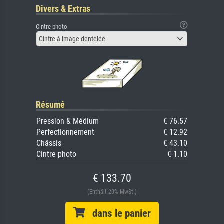
Divers & Extras
Cintre photo
Cintre à image dentelée
Résumé
Pression & Médium
€ 76.57
Perfectionnement
€ 12.92
Châssis
€ 43.10
Cintre photo
€ 1.10
€ 133.70
(Enthält 20% MwSt.)
dans le panier