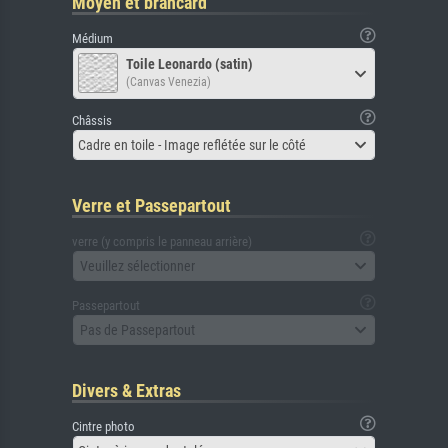
Moyen et brancard
Médium
Toile Leonardo (satin)
(Canvas Venezia)
Châssis
Cadre en toile - Image reflétée sur le côté
Verre et Passepartout
verre (y compris le panneau arrière)
Veuillez sélectionner
Passepartout
Pas de Passepartout
Divers & Extras
Cintre photo