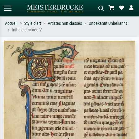
Accueil
Style d'art
Artistes non classés
Unbekannt Unbekannt
Initiale décorée V
Recherche standard
Recherche d'images IA
Recherchez par artiste, titre ou style –
Décrivez la scène – ex. prairie verte,
ex. Monet, Nuit étoilée,
abstrait avec beaucoup de rouge,
impressionnisme, vague de Hokusai,
tableau sombre, nu debout près d'un
nu.
arbre.