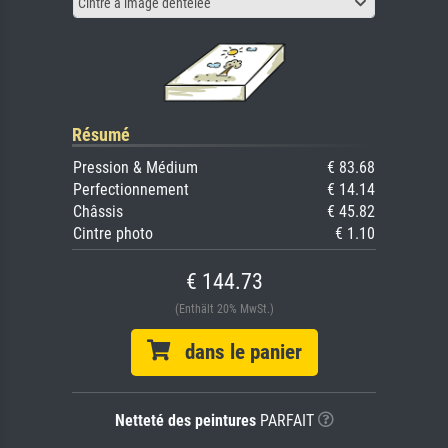
Cintre à image dentelée
Résumé
Pression & Médium
€ 83.68
Perfectionnement
€ 14.14
Châssis
€ 45.82
Cintre photo
€ 1.10
€ 144.73
(Enthält 20% MwSt.)
dans le panier
Netteté des peintures
PARFAIT