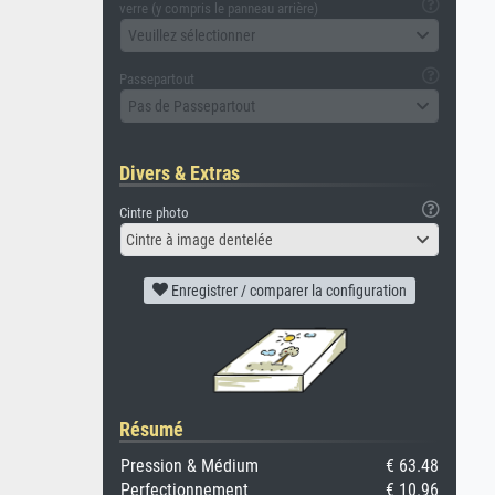
verre (y compris le panneau arrière)
Veuillez sélectionner
Passepartout
Pas de Passepartout
Divers & Extras
Cintre photo
Cintre à image dentelée
Enregistrer / comparer la configuration
Résumé
Pression & Médium
€ 63.48
Perfectionnement
€ 10.96