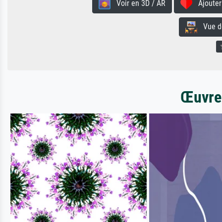
Voir en 3D / AR
Ajouter 
Vue de 
Œuvres