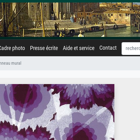
Contact
Cadre photo
Presse écrite
Aide et service
nneau mural