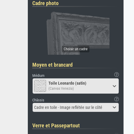
Cadre photo
Moyen et brancard
Médium
Toile Leonardo (satin)
(Canvas Venezia)
Châssis
Cadre en toile - Image reflétée sur le côté
Verre et Passepartout