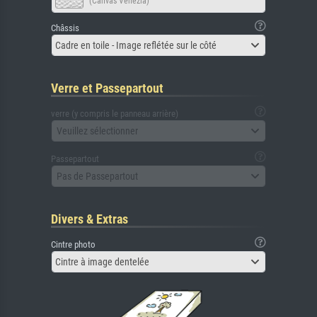
(Canvas Venezia)
Châssis
Cadre en toile - Image reflétée sur le côté
Verre et Passepartout
verre (y compris le panneau arrière)
Veuillez sélectionner
Passepartout
Pas de Passepartout
Divers & Extras
Cintre photo
Cintre à image dentelée