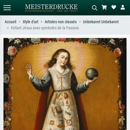
Accueil
Style d'art
Artistes non classés
Unbekannt Unbekannt
Enfant Jésus avec symboles de la Passion
Recherche standard
Recherche d'images IA
Recherchez par artiste, titre ou style –
Décrivez la scène – ex. prairie verte,
ex. Monet, Nuit étoilée,
abstrait avec beaucoup de rouge,
impressionnisme, vague de Hokusai,
tableau sombre, nu debout près d'un
nu.
arbre.