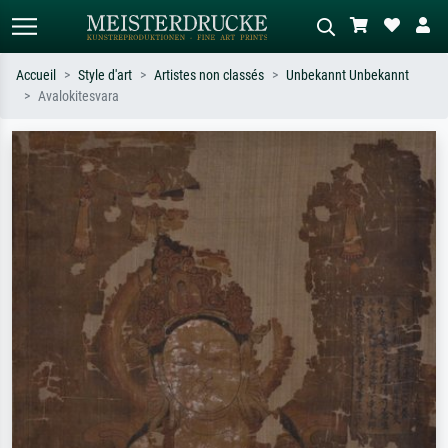
Accueil
Style d'art
Artistes non classés
Unbekannt Unbekannt
Avalokitesvara
Recherche standard
Recherche d'images IA
Recherchez par artiste, titre ou style –
Décrivez la scène – ex. prairie verte,
ex. Monet, Nuit étoilée,
abstrait avec beaucoup de rouge,
impressionnisme, vague de Hokusai,
tableau sombre, nu debout près d'un
nu.
arbre.