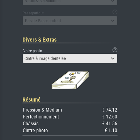
Veuillez sélectionner
Passepartout
Pas de Passepartout
Divers & Extras
Cintre photo
Cintre à image dentelée
Résumé
Pression & Médium
€ 74.12
Perfectionnement
€ 12.60
Châssis
€ 41.56
Cintre photo
€ 1.10