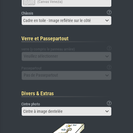
(Canvas Venezia)
Châssis
Cadre en toile - Image reflétée sur le côté
Verre et Passepartout
verre (y compris le panneau arrière)
Veuillez sélectionner
Passepartout
Pas de Passepartout
Divers & Extras
Cintre photo
Cintre à image dentelée