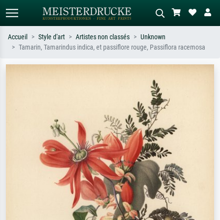
Accueil
Style d'art
Artistes non classés
Unknown
Tamarin, Tamarindus indica, et passiflore rouge, Passiflora racemosa
Recherche standard
Recherche d'images IA
Recherchez par artiste, titre ou style –
Décrivez la scène – ex. prairie verte,
ex. Monet, Nuit étoilée,
abstrait avec beaucoup de rouge,
impressionnisme, vague de Hokusai,
tableau sombre, nu debout près d'un
nu.
arbre.