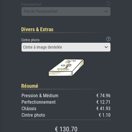
Passepartout
Pas de Passepartout
Divers & Extras
Cintre photo
Cintre à image dentelée
Résumé
Pression & Médium
€ 74.96
Perfectionnement
€ 12.71
Châssis
€ 41.93
Cintre photo
€ 1.10
€ 130.70