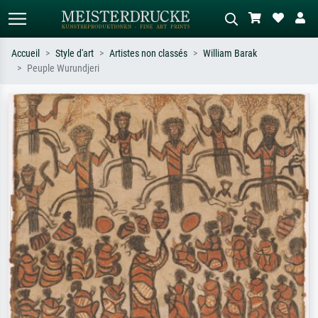
Accueil
Style d'art
Artistes non classés
William Barak
Peuple Wurundjeri
Recherche standard
Recherche d'images IA
Recherchez par artiste, titre ou style –
Décrivez la scène – ex. prairie verte,
ex. Monet, Nuit étoilée,
abstrait avec beaucoup de rouge,
impressionnisme, vague de Hokusai,
tableau sombre, nu debout près d'un
nu.
arbre.