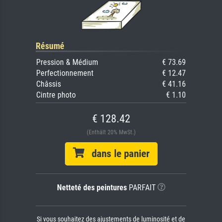
Résumé
Pression & Médium
€ 73.69
Perfectionnement
€ 12.47
Châssis
€ 41.16
Cintre photo
€ 1.10
€ 128.42
(Enthält 20% MwSt.)
dans le panier
Netteté des peintures
PARFAIT
Si vous souhaitez des ajustements de luminosité et de