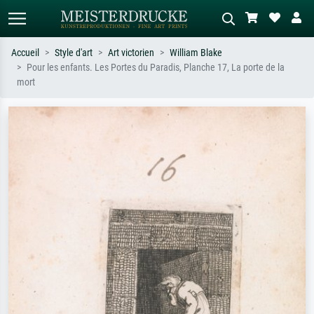
Accueil
Style d'art
Art victorien
William Blake
Pour les enfants. Les Portes du Paradis, Planche 17, La porte de la
Recherche standard
Recherche d'images IA
mort
Recherchez par artiste, titre ou style –
Décrivez la scène – ex. prairie verte,
ex. Monet, Nuit étoilée,
abstrait avec beaucoup de rouge,
impressionnisme, vague de Hokusai,
tableau sombre, nu debout près d'un
nu.
arbre.