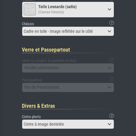
Toile Leonardo (satin)
(Canvas Venezia)
Châssis
Cadre en toile - Image reflétée sur le côté
Verre et Passepartout
verre (y compris le panneau arrière)
Veuillez sélectionner
Passepartout
Pas de Passepartout
Divers & Extras
Cintre photo
Cintre à image dentelée