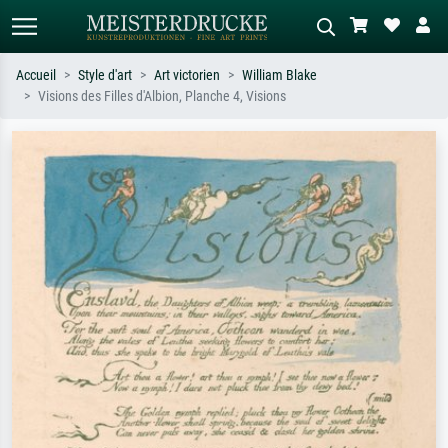
Accueil
Style d'art
Art victorien
William Blake
Visions des Filles d'Albion, Planche 4, Visions
Recherche standard
Recherche d'images IA
Recherchez par artiste, titre ou style –
Décrivez la scène – ex. prairie verte,
ex. Monet, Nuit étoilée,
abstrait avec beaucoup de rouge,
impressionnisme, vague de Hokusai,
tableau sombre, nu debout près d'un
nu.
arbre.