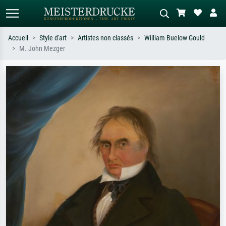
Accueil
Style d'art
Artistes non classés
William Buelow Gould
M. John Mezger
Recherche standard
Recherche d'images IA
Recherchez par artiste, titre ou style –
Décrivez la scène – ex. prairie verte,
ex. Monet, Nuit étoilée,
abstrait avec beaucoup de rouge,
impressionnisme, vague de Hokusai,
tableau sombre, nu debout près d'un
nu.
arbre.