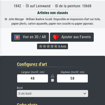
1842 · Öl auf Leinwand · ID de la peinture: 10668
Artistes non classés
M. John Mezger · William Buelow Gould. Disponible en impression d'art sur toile,
papier photo, carton aquarelle, papier non couché ou papier japonais.
Voir en 3D / AR
Ajouter aux Favoris
0 Avis
Configurez d'art
Largeur (motif, cm)
Hauteur (motif, cm)
Bord
0 cm bord
Cadre photo