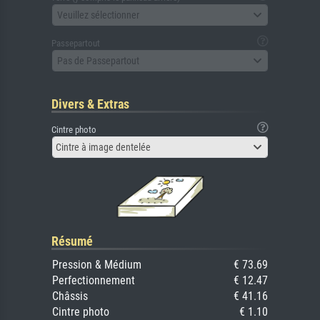
Veuillez sélectionner
Passepartout
Pas de Passepartout
Divers & Extras
Cintre photo
Cintre à image dentelée
Résumé
Pression & Médium
€ 73.69
Perfectionnement
€ 12.47
Châssis
€ 41.16
Cintre photo
€ 1.10