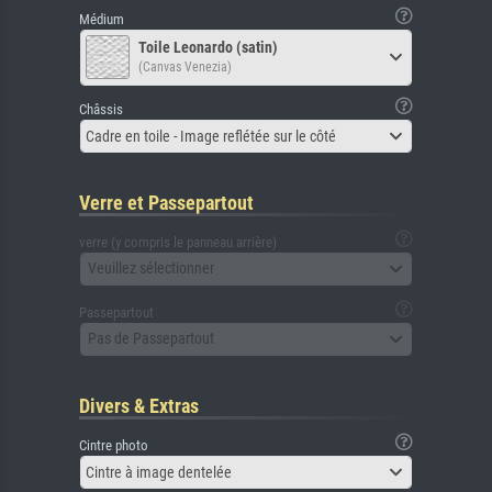
Médium
Toile Leonardo (satin)
(Canvas Venezia)
Châssis
Cadre en toile - Image reflétée sur le côté
Verre et Passepartout
verre (y compris le panneau arrière)
Veuillez sélectionner
Passepartout
Pas de Passepartout
Divers & Extras
Cintre photo
Cintre à image dentelée