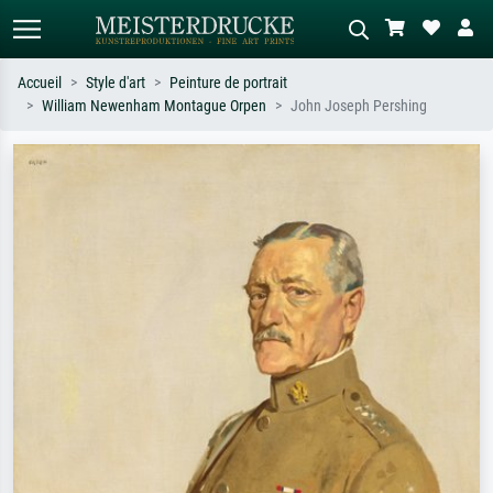
Accueil
Style d'art
Peinture de portrait
William Newenham Montague Orpen
John Joseph Pershing
Recherche standard
Recherche d'images IA
Recherchez par artiste, titre ou style –
Décrivez la scène – ex. prairie verte,
ex. Monet, Nuit étoilée,
abstrait avec beaucoup de rouge,
impressionnisme, vague de Hokusai,
tableau sombre, nu debout près d'un
nu.
arbre.