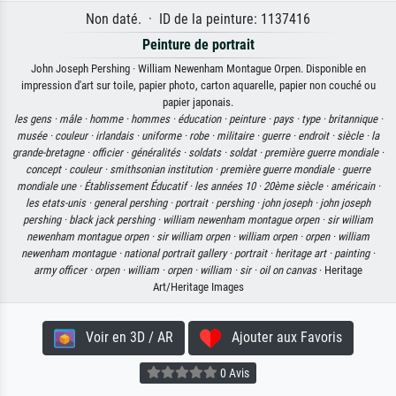
Non daté. · ID de la peinture: 1137416
Peinture de portrait
John Joseph Pershing · William Newenham Montague Orpen. Disponible en
impression d'art sur toile, papier photo, carton aquarelle, papier non couché ou
papier japonais.
les gens ·
mâle ·
homme ·
hommes ·
éducation ·
peinture ·
pays ·
type ·
britannique ·
musée ·
couleur ·
irlandais ·
uniforme ·
robe ·
militaire ·
guerre ·
endroit ·
siècle ·
la
grande-bretagne ·
officier ·
généralités ·
soldats ·
soldat ·
première guerre mondiale ·
concept ·
couleur ·
smithsonian institution ·
première guerre mondiale ·
guerre
mondiale une ·
Établissement Éducatif ·
les années 10 ·
20ème siècle ·
américain ·
les etats-unis ·
general pershing ·
portrait ·
pershing ·
john joseph ·
john joseph
pershing ·
black jack pershing ·
william newenham montague orpen ·
sir william
newenham montague orpen ·
sir william orpen ·
william orpen ·
orpen ·
william
newenham montague ·
national portrait gallery ·
portrait ·
heritage art ·
painting ·
army officer ·
orpen ·
william ·
orpen ·
william ·
sir ·
oil on canvas
· Heritage
Art/Heritage Images
Voir en 3D / AR
Ajouter aux Favoris
0 Avis