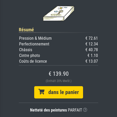
Résumé
Pression & Médium
€ 72.61
Perfectionnement
€ 12.34
Châssis
€ 40.78
Cintre photo
€ 1.10
Coûts de licence
€ 13.07
€ 139.90
(Enthält 20% MwSt.)
dans le panier
Netteté des peintures
PARFAIT