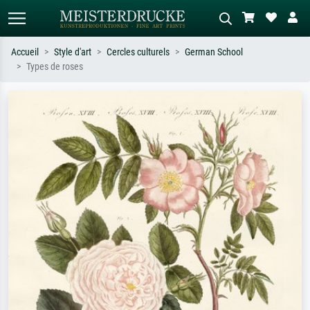
Accueil
Style d'art
Cercles culturels
German School
Types de roses
Recherche standard
Recherche d'images IA
Recherchez par artiste, titre ou style –
Décrivez la scène – ex. prairie verte,
ex. Monet, Nuit étoilée,
abstrait avec beaucoup de rouge,
impressionnisme, vague de Hokusai,
tableau sombre, nu debout près d'un
nu.
arbre.