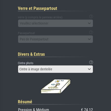
Verre et Passepartout
verre (y compris le panneau arrière)
Veuillez sélectionner
Passepartout
Pas de Passepartout
Divers & Extras
Cintre photo
Cintre à image dentelée
Résumé
Pression & Médium
€ 74.12