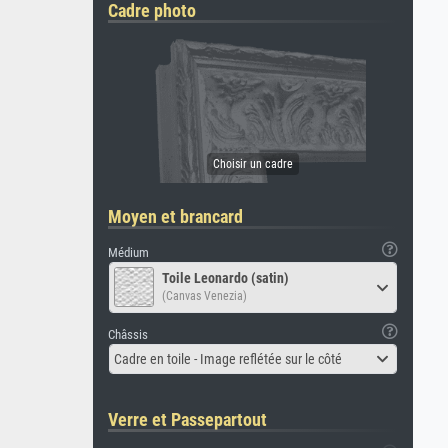
Cadre photo
Moyen et brancard
Médium
Toile Leonardo (satin)
(Canvas Venezia)
Châssis
Cadre en toile - Image reflétée sur le côté
Verre et Passepartout