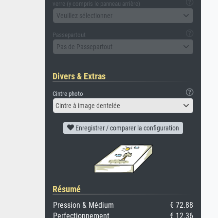
verre (y compris le panneau arrière)
Veuillez sélectionner
Passepartout
Pas de Passepartout
Divers & Extras
Cintre photo
Cintre à image dentelée
Enregistrer / comparer la configuration
Résumé
Pression & Médium
€ 72.88
Perfectionnement
€ 12.36